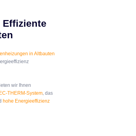
ffiziente
ten
nheizungen in Altbauten
rgieeffizienz
eten wir Ihnen
TEC-THERM-System
, das
d
hohe Energieeffizienz