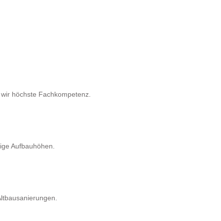
en wir höchste Fachkompetenz.
rige Aufbauhöhen.
ltbausanierungen.