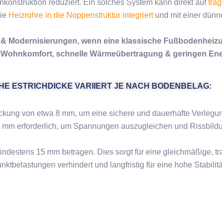
onstruktion reduziert. Ein solches System kann direkt auf
tra
die
Heizrohre in die Noppenstruktur integriert
und mit einer dünne
n & Modernisierungen, wenn eine klassische Fußbodenheiz
ohen Wohnkomfort, schnelle Wärmeübertragung & geringen En
HE ESTRICHDICKE VARIIERT JE NACH BODENBELAG:
ung von etwa 8 mm, um eine sichere und dauerhafte Verlegung 
 5 mm erforderlich, um Spannungen auszugleichen und Rissbild
ndestens 15 mm betragen. Dies sorgt für eine gleichmäßige, tr
belastungen verhindert und langfristig für eine hohe Stabilität