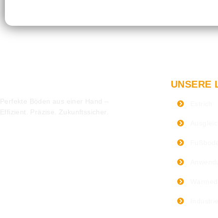
UNSERE 
Perfekte Böden aus einer Hand –
Estrich
Effizient. Präzise. Zukunftssicher.
Ausglei
Fußbode
Anwendu
Wärme
Industri