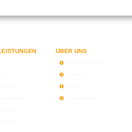
LEISTUNGEN
ÜBER UNS
Unser Unternehmen
ch
Warum wir?
nheizung
Kontakt
ngsbereiche
Unser Standort
dämmung
ebetriebe