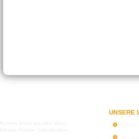
UNSERE 
Perfekte Böden aus einer Hand –
Estrich
Effizient. Präzise. Zukunftssicher.
Ausglei