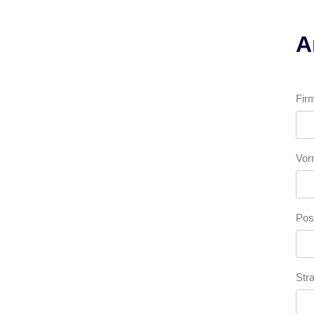
A
Fir
Vo
Pos
Str