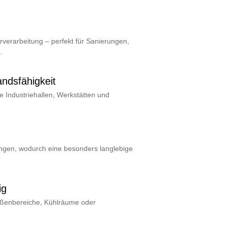
rverarbeitung – perfekt für Sanierungen,
.
ndsfähigkeit
ie Industriehallen, Werkstätten und
ungen, wodurch eine besonders langlebige
ig
Außenbereiche, Kühlräume oder