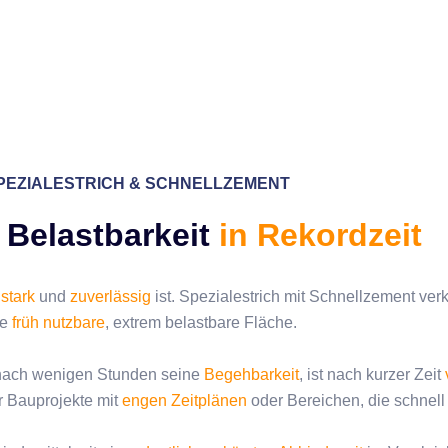
PEZIALESTRICH & SCHNELLZEMENT
 Belastbarkeit
in Rekordzeit
,
stark
und
zuverlässig
ist. Spezialestrich mit Schnellzement verk
ne
früh nutzbare
, extrem belastbare Fläche.
ts nach wenigen Stunden seine
Begehbarkeit
, ist nach kurzer Zeit
r Bauprojekte mit
engen Zeitplänen
oder Bereichen, die schnel