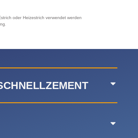
strich oder Heizestrich verwendet werden
ung.
 SCHNELLZEMENT