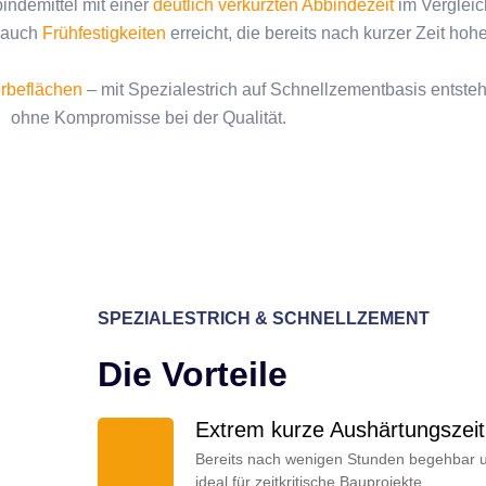
indemittel mit einer
deutlich verkürzten Abbindezeit
im Verglei
n auch
Frühfestigkeiten
erreicht, die bereits nach kurzer Zeit ho
erbeflächen
– mit Spezialestrich auf Schnellzementbasis entsteh
ohne Kompromisse bei der Qualität.
SPEZIALESTRICH & SCHNELLZEMENT
Die Vorteile
Extrem kurze Aushärtungszeit
Bereits nach wenigen Stunden begehbar und
ideal für zeitkritische Bauprojekte.