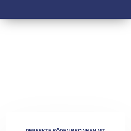
SANIERUNG HANSA
GYMNASIUM KÖLN
PERFEKTE BÖDEN BEGINNEN MIT