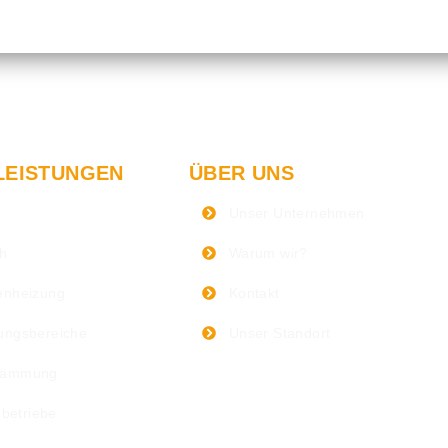
LEISTUNGEN
ÜBER UNS
Unser Unternehmen
ch
Warum wir?
nheizung
Kontakt
ngsbereiche
Unser Standort
dämmung
ebetriebe