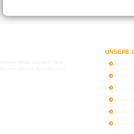
UNSERE 
Perfekte Böden aus einer Hand –
Estrich
Effizient. Präzise. Zukunftssicher.
Ausglei
Fußbode
Anwendu
Wärme
Industri