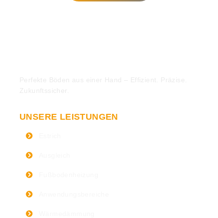
Perfekte Böden aus einer Hand – Effizient. Präzise.
Zukunftssicher.
UNSERE LEISTUNGEN
Estrich
Ausgleich
Fußbodenheizung
Anwendungsbereiche
Wärmedämmung